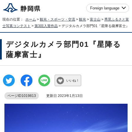
Foreign language
現在の位置：
ホーム
>
観光・スポーツ・交流
>
観光
>
富士山
>
秀景ふるさと富
士写真コンテスト
>
第3回入賞作品
> デジタルカメラ部門01『星降る薩摩富士』
デジタルカメラ部門01『星降る
薩摩富士』
いいね！
ページID1019813
更新日 2023年1月13日