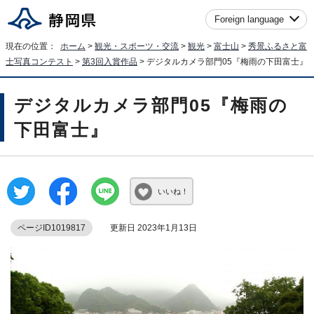
Foreign language
現在の位置：
ホーム
>
観光・スポーツ・交流
>
観光
>
富士山
>
秀景ふるさと富
士写真コンテスト
>
第3回入賞作品
> デジタルカメラ部門05『梅雨の下田富士』
デジタルカメラ部門05『梅雨の
下田富士』
いいね！
ページID1019817
更新日 2023年1月13日