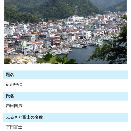
題名
街の中に
氏名
内田国男
ふるさと富士の名称
下田富士