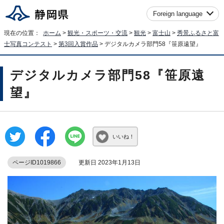
Foreign language
現在の位置：
ホーム
>
観光・スポーツ・交流
>
観光
>
富士山
>
秀景ふるさと富
士写真コンテスト
>
第3回入賞作品
> デジタルカメラ部門58『笹原遠望』
デジタルカメラ部門58『笹原遠
望』
いいね！
ページID1019866
更新日 2023年1月13日