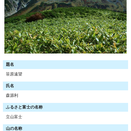
題名
笹原遠望
氏名
森源利
ふるさと富士の名称
立山富士
山の名称