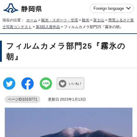
Foreign language
現在の位置：
ホーム
>
観光・スポーツ・交流
>
観光
>
富士山
>
秀景ふるさと富
士写真コンテスト
>
第3回入賞作品
> フィルムカメラ部門25『霧氷の朝』
フィルムカメラ部門25『霧氷の
朝』
いいね！
ページID1019771
更新日 2023年1月13日