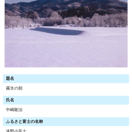
題名
霧氷の朝
氏名
中嶋敬治
ふるさと富士の名称
遠野小富士