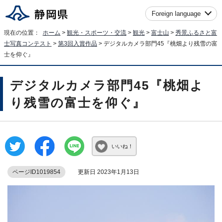
Foreign language
現在の位置：
ホーム
>
観光・スポーツ・交流
>
観光
>
富士山
>
秀景ふるさと富
士写真コンテスト
>
第3回入賞作品
> デジタルカメラ部門45『桃畑より残雪の富
士を仰ぐ』
デジタルカメラ部門45『桃畑よ
り残雪の富士を仰ぐ』
いいね！
ページID1019854
更新日 2023年1月13日