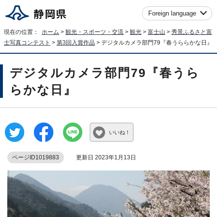
Foreign language
現在の位置：
ホーム
>
観光・スポーツ・交流
>
観光
>
富士山
>
秀景ふるさと富
士写真コンテスト
>
第3回入賞作品
> デジタルカメラ部門79『春うららかな日』
デジタルカメラ部門79『春うら
らかな日』
いいね！
ページID1019883
更新日 2023年1月13日