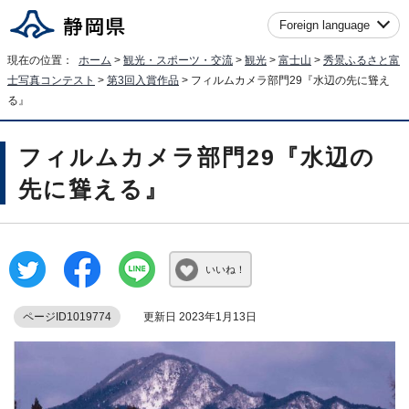
Foreign language
現在の位置：
ホーム
>
観光・スポーツ・交流
>
観光
>
富士山
>
秀景ふるさと富
士写真コンテスト
>
第3回入賞作品
> フィルムカメラ部門29『水辺の先に聳え
る』
フィルムカメラ部門29『水辺の
先に聳える』
いいね！
ページID1019774
更新日 2023年1月13日