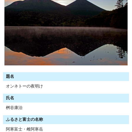
題名
オンネトーの夜明け
氏名
桝谷康治
ふるさと富士の名称
阿寒富士・雌阿寒岳