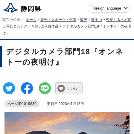
Foreign language
現在の位置：
ホーム
>
観光・スポーツ・交流
>
観光
>
富士山
>
秀景ふるさと富
士写真コンテスト
>
第3回入賞作品
> デジタルカメラ部門18『オンネトーの夜明
け』
デジタルカメラ部門18『オンネ
トーの夜明け』
いいね！
ページID1019830
更新日 2023年1月13日