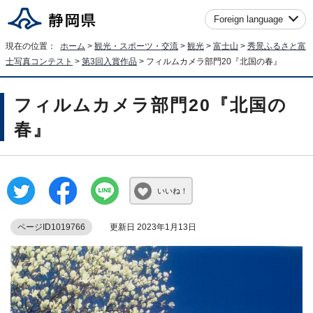
Foreign language
現在の位置：
ホーム
>
観光・スポーツ・交流
>
観光
>
富士山
>
秀景ふるさと富
士写真コンテスト
>
第3回入賞作品
> フィルムカメラ部門20『北国の春』
フィルムカメラ部門20『北国の
春』
いいね！
ページID1019766
更新日 2023年1月13日