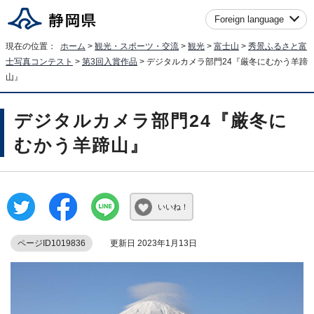
Foreign language
現在の位置：
ホーム
>
観光・スポーツ・交流
>
観光
>
富士山
>
秀景ふるさと富
士写真コンテスト
>
第3回入賞作品
> デジタルカメラ部門24『厳冬にむかう羊蹄
山』
デジタルカメラ部門24『厳冬に
むかう羊蹄山』
いいね！
ページID1019836
更新日 2023年1月13日