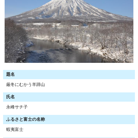
題名
厳冬にむかう羊蹄山
氏名
永峰サチ子
ふるさと富士の名称
蝦夷富士