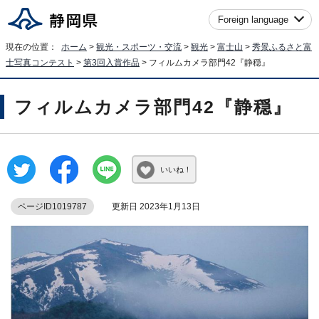
Foreign language
現在の位置：
ホーム
>
観光・スポーツ・交流
>
観光
>
富士山
>
秀景ふるさと富
士写真コンテスト
>
第3回入賞作品
> フィルムカメラ部門42『静穏』
フィルムカメラ部門42『静穏』
いいね！
ページID1019787
更新日 2023年1月13日