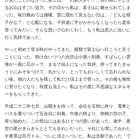
か見たことのなかった富士山。「わあ大きい！」目の前にそびえ
るお山はすごい迫力。その日から私は、富士山に魅せられてしま
った。毎日眺めては感嘆。雲に隠れて見えない日は、「どんな様
子かな？」と心配になる。子供達に手がかからなくなったら是非
登ってみたい、そんな思いで心わくわく。もう私は恋人に会いに
行く気持であった。
やっと初めて登る時がやってきた。親類で富士山へ行こうと言う
ことになった。助け合いつつ八合目山小屋へ到着。すばらしい雲
海が一面に広がって、まるで仙人になった気持。持ってきたきゅ
うりにみそをつけて、丸かじり。とってもおいしくて忘れられな
い味。他の人たちを残して私だけ頂上まで登った。その後も無性
に登りたくなり、何度も頂上へ。私はその度に不思議なエネルギ
ーをもらってきた。
平成二十二年七月、山開きを待って、会社を五時に終り、電車と
バスを乗りついで五合目に到着。午後八時より、快晴の空の下、
登り始めた。この登山にはあるひとつの思いがあった。途中、夜
空の星がきらきらととてもきれいだった。それにも増してみわた
す夜景は百万ドル。ついに頂上へついた。私は念願であった「て