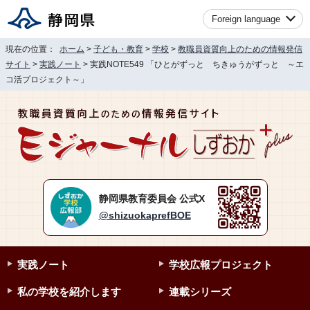
Foreign language
現在の位置：
ホーム
>
子ども・教育
>
学校
>
教職員資質向上のための情報発信
サイト
>
実践ノート
> 実践NOTE549 「ひとがずっと ちきゅうがずっと ～エ
コ活プロジェクト～」
静岡県教育委員会 公式X
@shizuokaprefBOE
実践ノート
学校広報プロジェクト
私の学校を紹介します
連載シリーズ