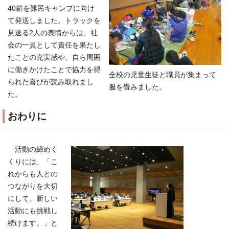
40箱を難民キャンプに向け
て発送しました。トラックを
見送る2人の表情からは、社
会の一員として責任を果たし
たことの充実感や、自ら周囲
に働きかけたことで協力を得
全校の児童生徒と職員が集まって
られた喜びが読み取れまし
服を畳みました。
た。
おわりに
活動の締めく
くりには、「こ
れからも人との
つながりを大切
にして、新しい
活動にも挑戦し
続けます。」と