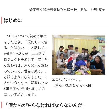
静岡県立浜松視覚特別支援学校 教諭 池野 夏美
はじめに
SDGsについて初めて学習
をしたとき、「僕たちにでき
ることはない。」と話してい
た6年生の2人が、エコ活プ
ロジェクトを通して「僕たち
が変われば、周りの人が変わ
っていって、世界が続く。」
と語るようになりました。2
エコ活メンバーと。
人が中心となって活動した令
（筆者：後列右から2人目）
和5年度の1年間の取り組み
について紹介します。
「僕たちがやらなければならないんだ」