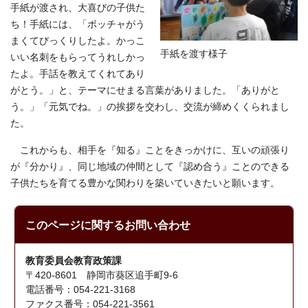
手紙が渡され、大喜びの子供た
ち！手紙には、「ボッチャがう
まくてびっくりしたよ。かっこ
手紙を渡す様子
いい名刺をもらってうれしかっ
たよ。手話を教えてくれてあり
がとう。」と、テーマにせまる言葉がありました。「ありがと
う。」「元気でね。」の挨拶を交わし、交流が締めくくられまし
た。
これからも、相手を『知る』ことをきっかけに、互いの頑張り
が『分かり』、同じ地域の仲間として『認め合う』ことのできる
子供たちを育てる豊かな関わりを築いていきたいと願います。
このページに関する
お問い合わせ
教育委員会教育政策課
〒420-8601 静岡市葵区追手町9-6
電話番号：054-221-3168
ファクス番号：054-221-3561