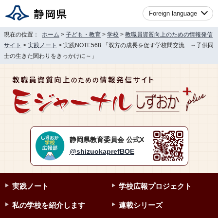
Foreign language
現在の位置：
ホーム
>
子ども・教育
>
学校
>
教職員資質向上のための情報発信
サイト
>
実践ノート
> 実践NOTE568 「双方の成長を促す学校間交流 ～子供同
士の生きた関わりをきっかけに～」
静岡県教育委員会 公式X
@shizuokaprefBOE
実践ノート
学校広報プロジェクト
私の学校を紹介します
連載シリーズ