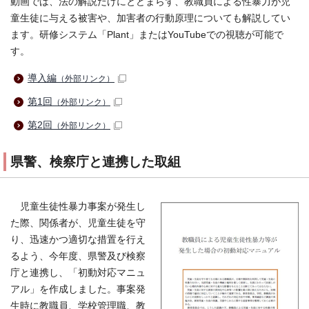
動画では、法の解説だけにとどまらず、教職員による性暴力が児
童生徒に与える被害や、加害者の行動原理についても解説してい
ます。研修システム「Plant」またはYouTubeでの視聴が可能で
す。
導入編
（外部リンク）
第1回
（外部リンク）
第2回
（外部リンク）
県警、検察庁と連携した取組
児童生徒性暴力事案が発生し
た際、関係者が、児童生徒を守
り、迅速かつ適切な措置を行え
るよう、今年度、県警及び検察
庁と連携し、「初動対応マニュ
アル」を作成しました。事案発
生時に教職員、学校管理職、教