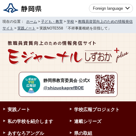
Foreign language
現在の位置：
ホーム
>
子ども・教育
>
学校
>
教職員資質向上のための情報発信
サイト
>
実践ノート
> 実践NOTE558 「不祥事案根絶を目指して」
静岡県教育委員会 公式X
@shizuokaprefBOE
実践ノート
学校広報プロジェクト
私の学校を紹介します
連載シリーズ
あすなろアングル
県の取組