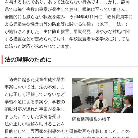
を与えるものであり、あってはならない行為です。しかし、静岡
県では毎年複数の事案が発生しており、根絶に至っていません。
全国的にも減らない状況を鑑み、令和4年4月1日に「教育職員等に
よる児童生徒性暴力等の防止等に関する法律」（以下、「法」）
が施行されました。主に防止措置、早期発見、速やかな対処に関
する措置などが定められており、学校設置者や各学校に対して法
に沿った対応が求められています。
法の理解のために
過去に起きた児童生徒性暴力
事案においては、法の不知、ま
たは正しく理解していないなど
学習不足による事案や、学校の
初動対応が遅れた事案が発生し
ました。こうした状況を受け、
研修動画撮影の様子
法の正しい理解を助けることを
目的として、専門家の指導のもと研修動画を作製しました。この