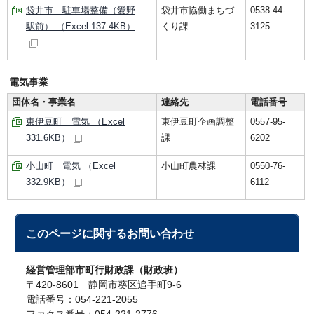
袋井市 駐車場整備（愛野
袋井市協働まちづ
0538-44-
駅前） （Excel 137.4KB）
くり課
3125
電気事業
団体名・事業名
連絡先
電話番号
東伊豆町 電気 （Excel
東伊豆町企画調整
0557-95-
331.6KB）
課
6202
小山町 電気 （Excel
小山町農林課
0550-76-
332.9KB）
6112
このページに関する
お問い合わせ
経営管理部市町行財政課（財政班）
〒420-8601 静岡市葵区追手町9-6
電話番号：054-221-2055