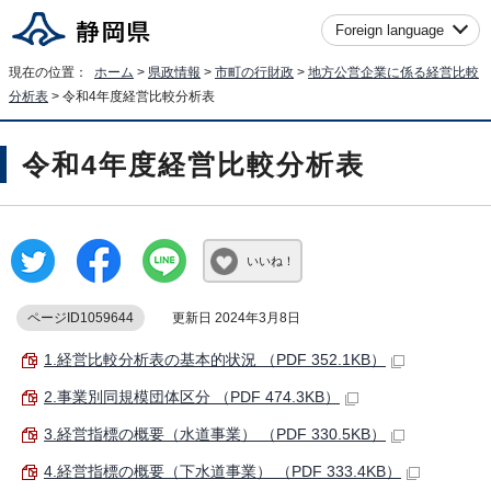
Foreign language
現在の位置：
ホーム
>
県政情報
>
市町の行財政
>
地方公営企業に係る経営比較
分析表
> 令和4年度経営比較分析表
令和4年度経営比較分析表
いいね！
ページID1059644
更新日 2024年3月8日
1.経営比較分析表の基本的状況 （PDF 352.1KB）
2.事業別同規模団体区分 （PDF 474.3KB）
3.経営指標の概要（水道事業） （PDF 330.5KB）
4.経営指標の概要（下水道事業） （PDF 333.4KB）